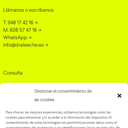
Llámanos o escríbenos
T. 948 17 42 16
->
M. 608 57 47 18
->
WhatsApp
->
info@draleache.es
->
Consulta
Dra. Elena Leache - Cirugía Plástica
Gestionar el consentimiento de
Grupo Rinaldi, 10, 31007 Pamplona, Navarra
->
las cookies
Para ofrecer las mejores experiencias, utilizamos tecnologías como las
cookies para almacenar y/o acceder a la información del dispositivo. El
Preguntas frecuentes
->
consentimiento de estas tecnologías nos permitirá procesar datos como el