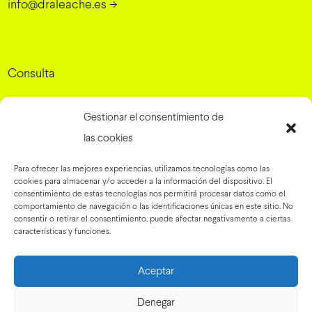
info@draleache.es
->
Consulta
Dra. Elena Leache - Cirugía Plástica
Gestionar el consentimiento de
Grupo Rinaldi, 10, 31007 Pamplona, Navarra
->
las cookies
Para ofrecer las mejores experiencias, utilizamos tecnologías como las
cookies para almacenar y/o acceder a la información del dispositivo. El
Preguntas frecuentes
->
consentimiento de estas tecnologías nos permitirá procesar datos como el
comportamiento de navegación o las identificaciones únicas en este sitio. No
Blog
->
consentir o retirar el consentimiento, puede afectar negativamente a ciertas
Tienda online
->
características y funciones.
Instagram
->
Youtube
->
Aceptar
Linkedin
->
Denegar