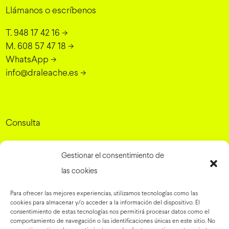
Llámanos o escríbenos
T. 948 17 42 16
->
M. 608 57 47 18
->
WhatsApp
->
info@draleache.es
->
Consulta
Dra. Elena Leache - Cirugía Plástica
Gestionar el consentimiento de
Grupo Rinaldi, 10, 31007 Pamplona, Navarra
->
las cookies
Para ofrecer las mejores experiencias, utilizamos tecnologías como las
cookies para almacenar y/o acceder a la información del dispositivo. El
Preguntas frecuentes
->
consentimiento de estas tecnologías nos permitirá procesar datos como el
comportamiento de navegación o las identificaciones únicas en este sitio. No
Blog
->