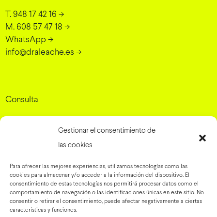
T. 948 17 42 16
->
M. 608 57 47 18
->
WhatsApp
->
info@draleache.es
->
Consulta
Dra. Elena Leache - Cirugía Plástica
Gestionar el consentimiento de
Grupo Rinaldi, 10, 31007 Pamplona, Navarra
->
las cookies
Para ofrecer las mejores experiencias, utilizamos tecnologías como las
cookies para almacenar y/o acceder a la información del dispositivo. El
Preguntas frecuentes
->
consentimiento de estas tecnologías nos permitirá procesar datos como el
comportamiento de navegación o las identificaciones únicas en este sitio. No
Blog
->
consentir o retirar el consentimiento, puede afectar negativamente a ciertas
Tienda online
->
características y funciones.