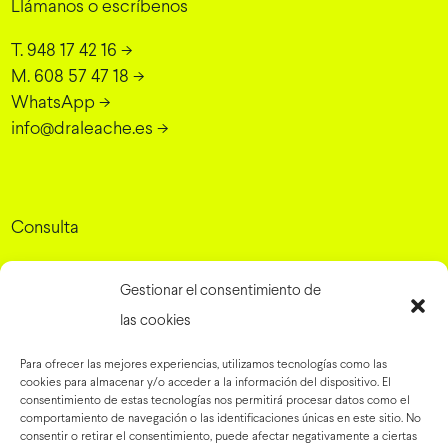
Llámanos o escríbenos
T. 948 17 42 16
->
M. 608 57 47 18
->
WhatsApp
->
info@draleache.es
->
Consulta
Dra. Elena Leache - Cirugía Plástica
Gestionar el consentimiento de
Grupo Rinaldi, 10, 31007 Pamplona, Navarra
->
las cookies
Para ofrecer las mejores experiencias, utilizamos tecnologías como las
cookies para almacenar y/o acceder a la información del dispositivo. El
Preguntas frecuentes
->
consentimiento de estas tecnologías nos permitirá procesar datos como el
comportamiento de navegación o las identificaciones únicas en este sitio. No
Blog
->
consentir o retirar el consentimiento, puede afectar negativamente a ciertas