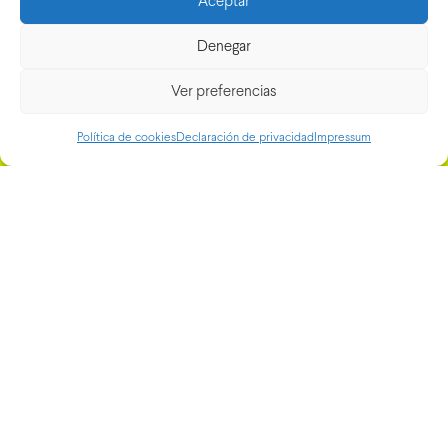
Aceptar
Consulta
Denegar
Dra. Elena Leache - Cirugía Plástica
Ver preferencias
Grupo Rinaldi, 10, 31007 Pamplona, Navarra
->
Pide cita
Política de cookies
Declaración de privacidad
Impressum
Preguntas frecuentes
->
Blog
->
Tienda online
->
Instagram
->
Youtube
->
Linkedin
->
© Dra. Leache 2026 Diseño:
Bonita Estudio
|
Legal
|
Política de
privacidad
|
Política de cookies
|
Accesibilidad