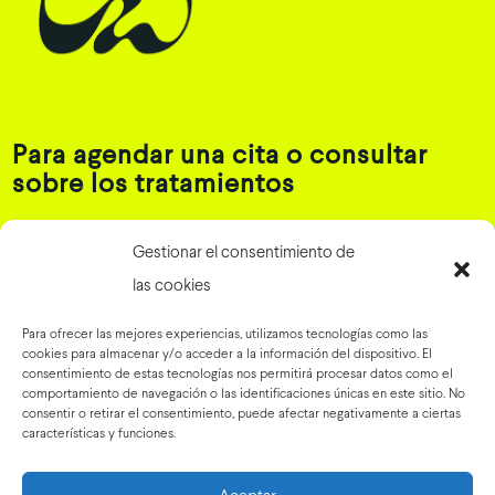
Para agendar una cita o consultar
sobre los tratamientos
Gestionar el consentimiento de
las cookies
Llámanos o escríbenos
Para ofrecer las mejores experiencias, utilizamos tecnologías como las
T. 948 17 42 16
->
cookies para almacenar y/o acceder a la información del dispositivo. El
M. 608 57 47 18
->
consentimiento de estas tecnologías nos permitirá procesar datos como el
comportamiento de navegación o las identificaciones únicas en este sitio. No
WhatsApp
->
consentir o retirar el consentimiento, puede afectar negativamente a ciertas
info@draleache.es
->
características y funciones.