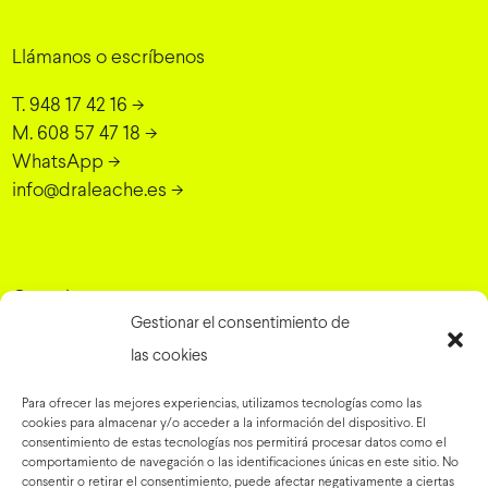
Llámanos o escríbenos
T. 948 17 42 16
->
M. 608 57 47 18
->
WhatsApp
->
info@draleache.es
->
Consulta
Gestionar el consentimiento de
Dra. Elena Leache - Cirugía Plástica
las cookies
Grupo Rinaldi, 10, 31007 Pamplona, Navarra
->
Para ofrecer las mejores experiencias, utilizamos tecnologías como las
cookies para almacenar y/o acceder a la información del dispositivo. El
consentimiento de estas tecnologías nos permitirá procesar datos como el
comportamiento de navegación o las identificaciones únicas en este sitio. No
Preguntas frecuentes
->
consentir o retirar el consentimiento, puede afectar negativamente a ciertas