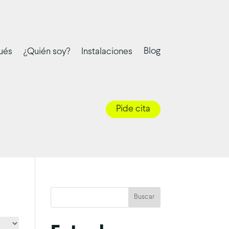
Blog
ués
¿Quién soy?
Instalaciones
Pide cita