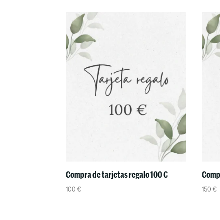
Compra de tarjetas regalo 100 €
Compr
100
€
150
€