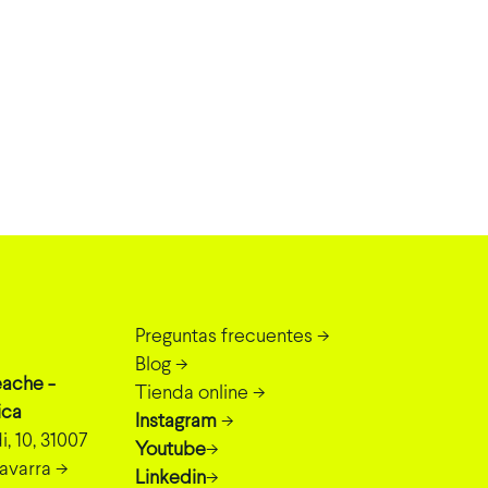
Preguntas frecuentes
->
Blog
->
eache -
Tienda online
->
ica
Instagram
->
, 10, 31007
Youtube
->
avarra
->
Linkedin
->