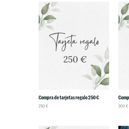
Compra de tarjetas regalo 250 €
Compr
250
€
300
€